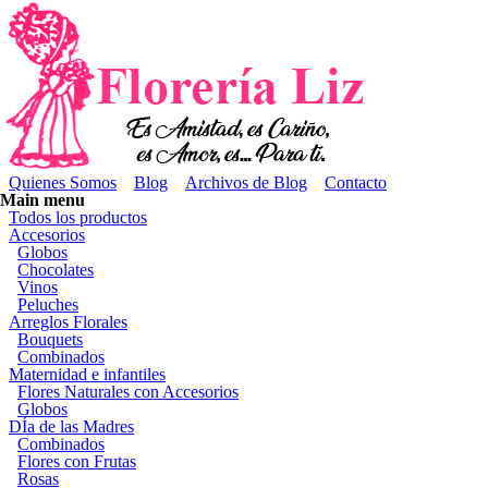
Pasar al contenido principal
Florería Liz | Arreglos florales en Monterrey
Menú secundario
Quienes Somos
Blog
Archivos de Blog
Contacto
Main menu
Todos los productos
Accesorios
Globos
Chocolates
Vinos
Peluches
Arreglos Florales
Bouquets
Combinados
Maternidad e infantiles
Flores Naturales con Accesorios
Globos
DÍa de las Madres
Combinados
Flores con Frutas
Rosas