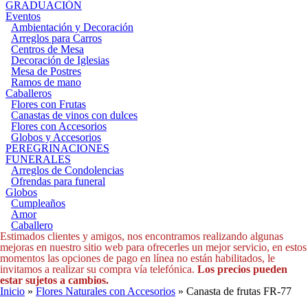
GRADUACIÓN
Eventos
Ambientación y Decoración
Arreglos para Carros
Centros de Mesa
Decoración de Iglesias
Mesa de Postres
Ramos de mano
Caballeros
Flores con Frutas
Canastas de vinos con dulces
Flores con Accesorios
Globos y Accesorios
PEREGRINACIONES
FUNERALES
Arreglos de Condolencias
Ofrendas para funeral
Globos
Cumpleaños
Amor
Caballero
Estimados clientes y amigos, nos encontramos realizando algunas
mejoras en nuestro sitio web para ofrecerles un mejor servicio, en estos
momentos las opciones de pago en línea no están habilitados, le
invitamos a realizar su compra vía telefónica.
Los precios pueden
estar sujetos a cambios.
Usted está aquí
Inicio
»
Flores Naturales con Accesorios
» Canasta de frutas FR-77