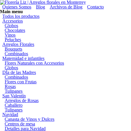
Pasar al contenido principal
Florería Liz | Arreglos florales en Monterrey
Menú secundario
Quienes Somos
Blog
Archivos de Blog
Contacto
Main menu
Todos los productos
Accesorios
Globos
Chocolates
Vinos
Peluches
Arreglos Florales
Bouquets
Combinados
Maternidad e infantiles
Flores Naturales con Accesorios
Globos
DÍa de las Madres
Combinados
Flores con Frutas
Rosas
Tulipanes
San Valentín
Arreglos de Rosas
Caballero
Tulipanes
Navidad
Canasta de Vinos y Dulces
Centros de mesa
Detalles para Navidad