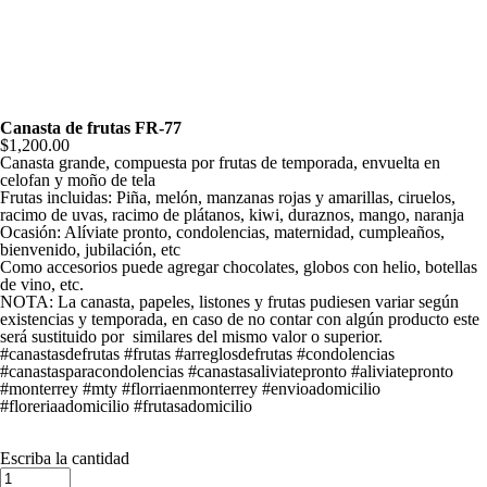
Canasta de frutas FR-77
$1,200.00
Canasta grande, compuesta por frutas de temporada, envuelta en
celofan y moño de tela
Frutas incluidas: Piña, melón, manzanas rojas y amarillas, ciruelos,
racimo de uvas, racimo de plátanos, kiwi, duraznos, mango, naranja
Ocasión: Alíviate pronto, condolencias, maternidad, cumpleaños,
bienvenido, jubilación, etc
Como accesorios puede agregar chocolates, globos con helio, botellas
de vino, etc.
NOTA: La canasta, papeles, listones y frutas pudiesen variar según
existencias y temporada, en caso de no contar con algún producto este
será sustituido por similares del mismo valor o superior.
#canastasdefrutas #frutas #arreglosdefrutas #condolencias
#canastasparacondolencias #canastasaliviatepronto #aliviatepronto
#monterrey #mty #florriaenmonterrey #envioadomicilio
#floreriaadomicilio #frutasadomicilio
Escriba la cantidad